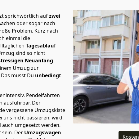
t sprichwörtlich auf
zwei
 Aachen oder sogar nach
große Problem.
Kurz nach
h einmal die
lltäglichen
Tagesablauf
Umzug sind so nicht
stressigen Neuanfang
 einem Umzug zur
. Das musst Du
unbedingt
tenintensiv. Pendelfahrten
ch ausführbar.
Der
Jede vergessene Umzugskiste
i uns nicht passieren, wird.
d auch umgesetzt werden.
 sein. Der
Umzugswagen
Kosten