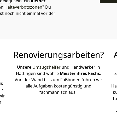
elegt sein. Ein
kleiner
den
Halteverbotszonen
? Du
t noch nicht einmal vor der
Renovierungsarbeiten?
Unsere
Umzugshelfer
und Handwerker in
Hattingen sind wahre
Meister ihres Fachs
.
S
Von der Wand bis zum Fußboden führen wir
r.
alle Aufgaben kostengünstig und
Ha
le
fachmännisch aus.
k
wir
fü
h