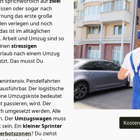
t sprichwörtlich auf
zwei
 Essen oder sogar nach
ernung das erste große
en verlegen und noch
s ist im alltäglichen
t.
Arbeit und Umzug sind so
einen
stressigen
 Urlaub nach einem Umzug
tzt. Das musst Du
tenintensiv. Pendelfahrten
 ausführbar.
Der logistische
sene Umzugskiste bedeutet
ht passieren, wird.
Der
ch umgesetzt werden. Alle
n. Der
Umzugswagen
muss
Kosten
sein. Ein
kleiner Sprinter
verbotszonen
? Du ziehst