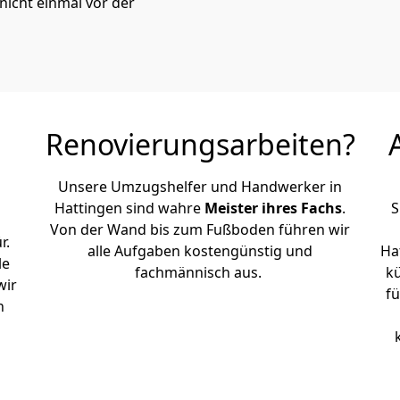
icht einmal vor der
Renovierungsarbeiten?
Unsere Umzugshelfer und Handwerker in
Hattingen sind wahre
Meister ihres Fachs
.
S
Von der Wand bis zum Fußboden führen wir
r.
alle Aufgaben kostengünstig und
Ha
le
fachmännisch aus.
k
wir
fü
h