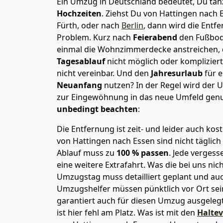
Ein Umzug in Deutschland bedeutet, Du tanz
Hochzeiten
. Ziehst Du von Hattingen nach
Fürth, oder nach
Berlin
, dann wird die Entf
Problem.
Kurz nach
Feierabend
den Fußbod
einmal die Wohnzimmerdecke anstreichen, da
Tagesablauf
nicht möglich oder komplizier
nicht vereinbar. Und den
Jahresurlaub
für 
Neuanfang
nutzen? In der Regel wird der
zur Eingewöhnung in das neue Umfeld genu
unbedingt beachten
:
Die Entfernung ist zeit- und leider auch kos
von Hattingen nach Essen sind nicht täglich
Ablauf muss zu
100 % passen
. Jede verges
eine weitere Extrafahrt. Was die bei uns nic
Umzugstag muss detailliert geplant und au
Umzugshelfer müssen pünktlich vor Ort sei
garantiert auch für diesen Umzug ausgelegt 
ist hier fehl am Platz. Was ist mit den
Halte