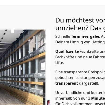
Du möchtest vo
umziehen? Das g
Schnelle
Terminvergabe
.
Au
Deinem Umzug von Hattingen
Qualifizierte
Fachkräfte u
Fachkräfte und neue Fahrze
Lifte.
Eine transparente Preispolit
gebuchten Leistungen zusam
transparent
dargestellt.
Unverbindliche und kosten
innerhalb von nur
3
Minut
für Dich vollkommen unverb