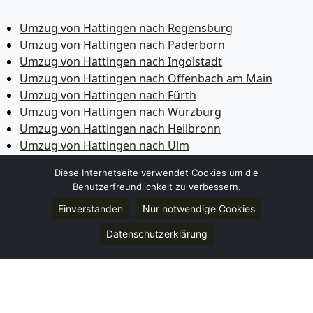
Umzug von Hattingen nach Regensburg
Umzug von Hattingen nach Paderborn
Umzug von Hattingen nach Ingolstadt
Umzug von Hattingen nach Offenbach am Main
Umzug von Hattingen nach Fürth
Umzug von Hattingen nach Würzburg
Umzug von Hattingen nach Heilbronn
Umzug von Hattingen nach Ulm
Umzug von Hattingen nach Pforzheim
Diese Internetseite verwendet Cookies um die
Umzug von Hattingen nach Wolfsburg
Benutzerfreundlichkeit zu verbessern.
Umzug von Hattingen nach Bottrop
Einverstanden
Nur notwendige Cookies
Umzug von Hattingen nach Göttingen
Umzug von Hattingen nach Reutlingen
Datenschutzerklärung
Umzug von Hattingen nach Bremer­haven
Umzug von Hattingen nach Koblenz
Umzug von Hattingen nach Erlangen
Umzug von Hattingen nach Bergisch Gladbach