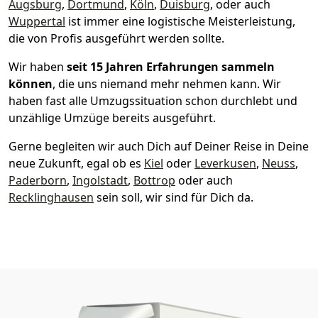
Augsburg
,
Dortmund
,
Köln
,
Duisburg
, oder auch
Wuppertal
ist immer eine logistische Meisterleistung,
die von Profis ausgeführt werden sollte.
Wir haben
seit
15 Jahren Erfahrungen sammeln
können
, die uns niemand mehr nehmen kann. Wir
haben fast alle Umzugssituation schon durchlebt und
unzählige Umzüge bereits ausgeführt.
Gerne begleiten wir auch Dich auf Deiner Reise in Deine
neue Zukunft, egal ob es
Kiel
oder
Leverkusen
,
Neuss
,
Paderborn
,
Ingolstadt
,
Bottrop
oder auch
Recklinghausen
sein soll, wir sind für Dich da.