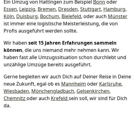
Ein Umzug von Hattingen zum Beispiel
Bonn
oder
Essen
,
Leipzig
,
Bremen
,
Dresden
,
Stuttgart
,
Hamburg
,
Köln
,
Duisburg
,
Bochum
,
Bielefeld
, oder auch
Münster
ist immer eine logistische Meisterleistung, die von
Profis ausgeführt werden sollte.
Wir haben
seit
15 Jahren Erfahrungen sammeln
können
, die uns niemand mehr nehmen kann. Wir
haben fast alle Umzugssituation schon durchlebt und
unzählige Umzüge bereits ausgeführt.
Gerne begleiten wir auch Dich auf Deiner Reise in Deine
neue Zukunft, egal ob es
Mannheim
oder
Karlsruhe
,
Wiesbaden
,
Mönchen­gladbach
,
Gelsenkirchen
,
Chemnitz
oder auch
Krefeld
sein soll, wir sind für Dich
da.