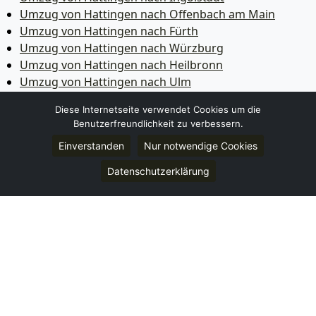
Umzug von Hattingen nach Offenbach am Main
Umzug von Hattingen nach Fürth
Umzug von Hattingen nach Würzburg
Umzug von Hattingen nach Heilbronn
Umzug von Hattingen nach Ulm
Umzug von Hattingen nach Pforzheim
Diese Internetseite verwendet Cookies um die
Umzug von Hattingen nach Wolfsburg
Benutzerfreundlichkeit zu verbessern.
Umzug von Hattingen nach Bottrop
Einverstanden
Nur notwendige Cookies
Umzug von Hattingen nach Göttingen
Umzug von Hattingen nach Reutlingen
Datenschutzerklärung
Umzug von Hattingen nach Bremer­haven
Umzug von Hattingen nach Koblenz
Umzug von Hattingen nach Erlangen
Umzug von Hattingen nach Bergisch Gladbach
Umzug von Hattingen nach Remscheid
Umzug von Hattingen nach Jena
Umzug von Hattingen nach Recklinghausen
Umzug von Hattingen nach Trier