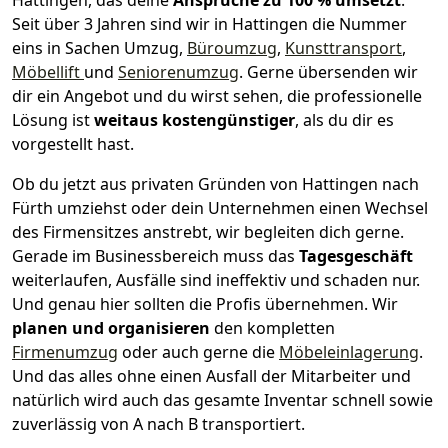
Hattingen, das deine
Ansprüche zu 100 % umsetzt
.
Seit über 3 Jahren sind wir in Hattingen die Nummer
eins in Sachen Umzug,
Büroumzug
,
Kunsttransport
,
Möbellift
und
Seniorenumzug
.
Gerne übersenden wir
dir ein Angebot und du wirst sehen, die professionelle
Lösung ist
weitaus kostengünstiger
, als du dir es
vorgestellt hast.
Ob du jetzt aus privaten Gründen von Hattingen nach
Fürth umziehst oder dein Unternehmen einen Wechsel
des Firmensitzes anstrebt, wir begleiten dich gerne.
Gerade im Businessbereich muss das
Tagesgeschäft
weiterlaufen, Ausfälle sind ineffektiv und schaden nur.
Und genau hier sollten die Profis übernehmen.
Wir
planen und organisieren
den kompletten
Firmenumzug
oder auch gerne die
Möbeleinlagerung
.
Und das alles ohne einen Ausfall der Mitarbeiter und
natürlich wird auch das gesamte Inventar schnell sowie
zuverlässig von A nach B transportiert.